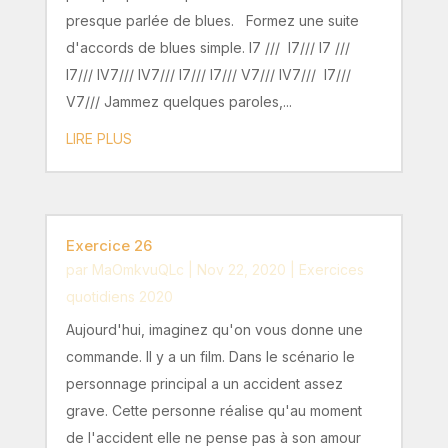
presque parlée de blues. Formez une suite
d'accords de blues simple. I7 /// I7/// I7 ///
I7/// IV7/// IV7/// I7/// I7/// V7/// IV7/// I7///
V7/// Jammez quelques paroles,...
LIRE PLUS
Exercice 26
par
MaOmkvuQLc
|
Nov 22, 2020
|
Exercices
quotidiens 2020
Aujourd'hui, imaginez qu'on vous donne une
commande. Il y a un film. Dans le scénario le
personnage principal a un accident assez
grave. Cette personne réalise qu'au moment
de l'accident elle ne pense pas à son amour