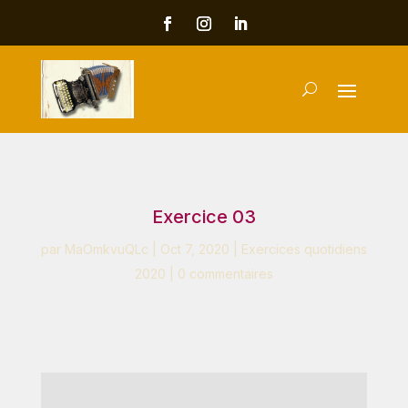
Exercice 03
par
MaOmkvuQLc
|
Oct 7, 2020
|
Exercices quotidiens
2020
|
0 commentaires