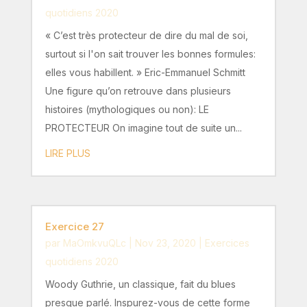
quotidiens 2020
« C’est très protecteur de dire du mal de soi,
surtout si l'on sait trouver les bonnes formules:
elles vous habillent. » Eric-Emmanuel Schmitt
Une figure qu’on retrouve dans plusieurs
histoires (mythologiques ou non): LE
PROTECTEUR On imagine tout de suite un...
LIRE PLUS
Exercice 27
par
MaOmkvuQLc
|
Nov 23, 2020
|
Exercices
quotidiens 2020
Woody Guthrie, un classique, fait du blues
presque parlé. Inspurez-vous de cette forme