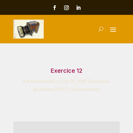
Exercice 12
par
MaOmkvuQLc
|
Jan 16, 2025
|
Exercices
quotidiens 2024
|
0 commentaires