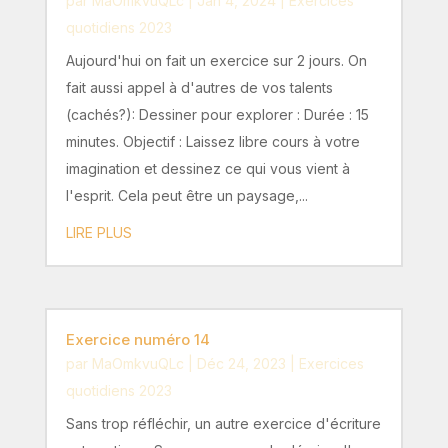
par
MaOmkvuQLc
|
Jan 4, 2024
|
Exercices
quotidiens 2023
Aujourd'hui on fait un exercice sur 2 jours. On
fait aussi appel à d'autres de vos talents
(cachés?): Dessiner pour explorer : Durée : 15
minutes. Objectif : Laissez libre cours à votre
imagination et dessinez ce qui vous vient à
l'esprit. Cela peut être un paysage,...
LIRE PLUS
Exercice numéro 14
par
MaOmkvuQLc
|
Déc 24, 2023
|
Exercices
quotidiens 2023
Sans trop réfléchir, un autre exercice d'écriture