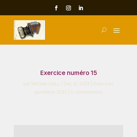
Exercice numéro 15
par
MaOmkvuQLc
|
Déc 31, 2023
|
Exercices
quotidiens 2023
|
0 commentaires