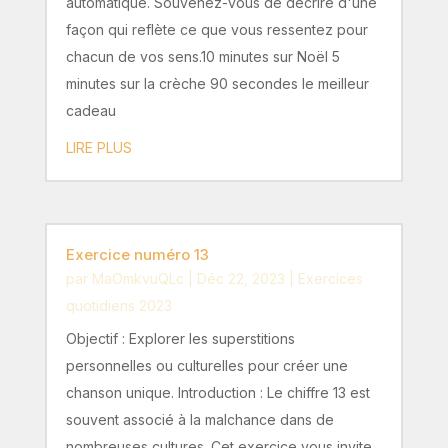
automatique. Souvenez-vous de décrire d'une
façon qui reflète ce que vous ressentez pour
chacun de vos sens.10 minutes sur Noël 5
minutes sur la crèche 90 secondes le meilleur
cadeau
LIRE PLUS
Exercice numéro 13
par
MaOmkvuQLc
|
Déc 22, 2023
|
Exercices
quotidiens 2023
Objectif : Explorer les superstitions
personnelles ou culturelles pour créer une
chanson unique. Introduction : Le chiffre 13 est
souvent associé à la malchance dans de
nombreuses cultures. Cet exercice vous invite