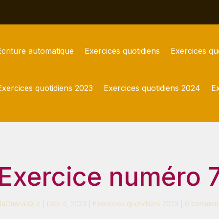
Écriture automatique
Exercices quotidiens
Exercices qu
Exercices quotidiens 2023
Exercices quotidiens 2024
Ex
Exercice numéro 
MaOmkvuQLc
|
Déc 4, 2023
|
Exercices quotidiens 2023
|
0 comment