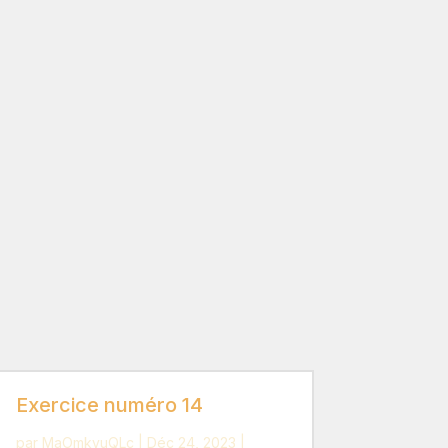
Exercice numéro 14
par
MaOmkvuQLc
|
Déc 24, 2023
|