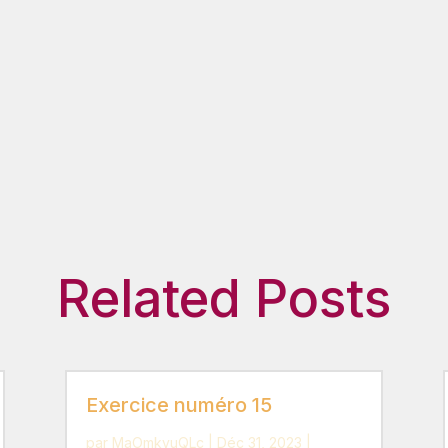
Related Posts
Exercice numéro 15
par
MaOmkvuQLc
|
Déc 31, 2023
|