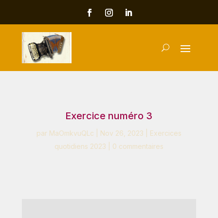
Exercice numéro 3
par
MaOmkvuQLc
|
Nov 26, 2023
|
Exercices
quotidiens 2023
|
0 commentaires