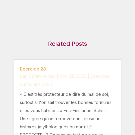
Related Posts
Exercice 28
par
MaOmkvuQLc
|
Nov 29, 2020
|
Exercices
quotidiens 2020
« C’est très protecteur de dire du mal de soi,
surtout si l'on sait trouver les bonnes formules:
elles vous habillent. » Eric-Emmanuel Schmitt
Une figure qu’on retrouve dans plusieurs
histoires (mythologiques ou non): LE
PROTECTEUR On imagine tout de suite un...