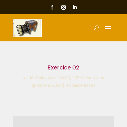
Exercice 02
par
MaOmkvuQLc
|
Oct 6, 2020
|
Exercices
quotidiens 2020
|
0 commentaires