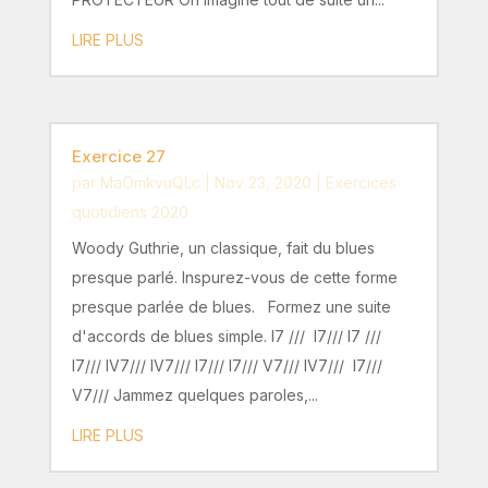
LIRE PLUS
Exercice 27
par
MaOmkvuQLc
|
Nov 23, 2020
|
Exercices
quotidiens 2020
Woody Guthrie, un classique, fait du blues
presque parlé. Inspurez-vous de cette forme
presque parlée de blues. Formez une suite
d'accords de blues simple. I7 /// I7/// I7 ///
I7/// IV7/// IV7/// I7/// I7/// V7/// IV7/// I7///
V7/// Jammez quelques paroles,...
LIRE PLUS