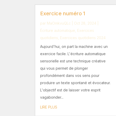
Exercice numéro 1
par
MaOmkvuQLc
|
Oct 28, 2024
|
Écriture automatique
,
Exercices
quotidiens
,
Exercices quotidiens 2024
Aujourd'hui, on part la machine avec un
exercice facile. L'écriture automatique
sensorielle est une technique créative
qui vous permet de plonger
profondément dans vos sens pour
produire un texte spontané et évocateur.
L'objectif est de laisser votre esprit
vagabonder...
LIRE PLUS