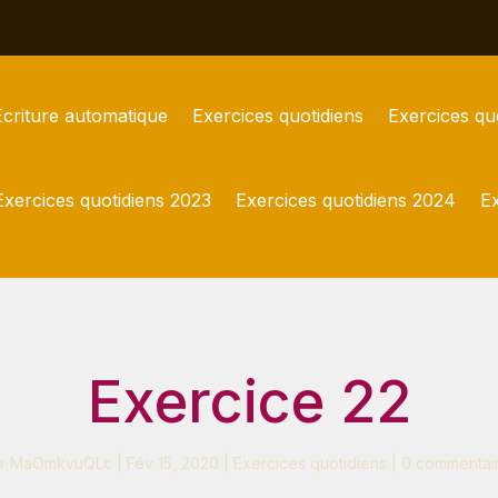
Écriture automatique
Exercices quotidiens
Exercices qu
Exercices quotidiens 2023
Exercices quotidiens 2024
Ex
Exercice 22
r
MaOmkvuQLc
|
Fév 15, 2020
|
Exercices quotidiens
|
0 commentai