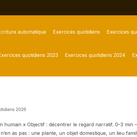
Écriture automatique
Exercices quotidiens
Exercices qu
Exercices quotidiens 2023
Exercices quotidiens 2024
Ex
otidiens 2026
 humain » Objectif : décentrer le regard narratif. 0–3 min
n’en as pas : une plante, un objet domestique, un lieu famil