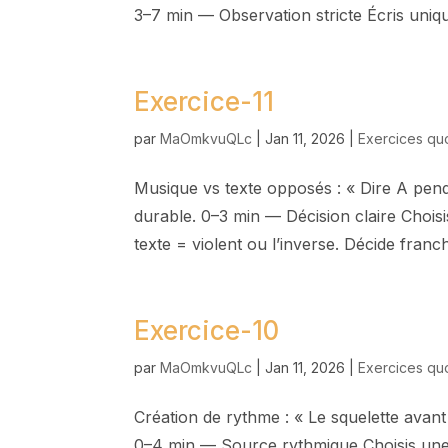
3–7 min — Observation stricte Écris uniqu
Exercice-11
par
MaOmkvuQLc
|
Jan 11, 2026
|
Exercices qu
Musique vs texte opposés : « Dire A penda
durable. 0–3 min — Décision claire Chois
texte = violent ou l’inverse. Décide franc
Exercice-10
par
MaOmkvuQLc
|
Jan 11, 2026
|
Exercices qu
Création de rythme : « Le squelette avant
0–4 min — Source rythmique Choisis une