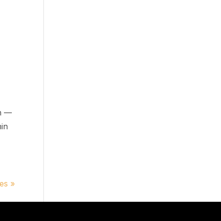
in —
min
es »