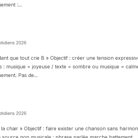
ement :...
otidiens 2026
nt que tout crie B » Objectif : créer une tension expressiv
is : musique = joyeuse / texte = sombre ou musique = calm
hement. Pas de...
otidiens 2026
 la chair » Objectif : faire exister une chanson sans harmon
 source non musicale : phrase parlée marche battement