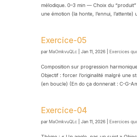
mélodique. 0–3 min — Choix du “produit” C
une émotion (la honte, l’ennui, l’attente) u
Exercice-05
par
MaOmkvuQLc
|
Jan 11, 2026
|
Exercices qu
Composition sur progression harmonique
Objectif : forcer l’originalité malgré une
(en boucle) (En do ça donnerait : C-G-A
Exercice-04
par
MaOmkvuQLc
|
Jan 11, 2026
|
Exercices qu
Thème : « Un angle, pas un sujet » Object