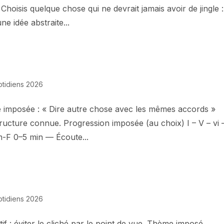
hoisis quelque chose qui ne devrait jamais avoir de jingle :
ne idée abstraite...
otidiens 2026
 imposée : « Dire autre chose avec les mêmes accords »
 structure connue. Progression imposée (au choix) I – V – vi 
m-F 0–5 min — Écoute...
otidiens 2026
if : éviter le cliché par le point de vue. Thème imposé