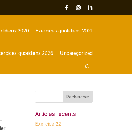
otidiens 2020
Exercices quotidiens 2021
ercices quotidiens 2026
Uncategorized
Articles récents
 —
Exercice 22
ier