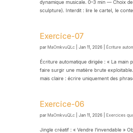
dynamique musicale. 0–3 min — Choix de 
sculpture). Interdit : lire le cartel, le cont
Exercice-07
par
MaOmkvuQLc
|
Jan 11, 2026
|
Écriture auto
Écriture automatique dirigée : « La main pl
faire surgir une matière brute exploitab
mais claire : écrire uniquement des phrase
Exercice-06
par
MaOmkvuQLc
|
Jan 11, 2026
|
Exercices qu
Jingle créatif : « Vendre l’invendable » Obje