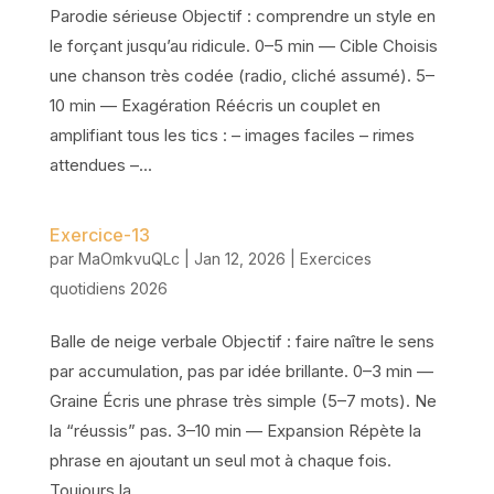
Parodie sérieuse Objectif : comprendre un style en
le forçant jusqu’au ridicule. 0–5 min — Cible Choisis
une chanson très codée (radio, cliché assumé). 5–
10 min — Exagération Réécris un couplet en
amplifiant tous les tics : – images faciles – rimes
attendues –...
Exercice-13
par
MaOmkvuQLc
|
Jan 12, 2026
|
Exercices
quotidiens 2026
Balle de neige verbale Objectif : faire naître le sens
par accumulation, pas par idée brillante. 0–3 min —
Graine Écris une phrase très simple (5–7 mots). Ne
la “réussis” pas. 3–10 min — Expansion Répète la
phrase en ajoutant un seul mot à chaque fois.
Toujours la...