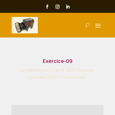
Exercice-09
par
MaOmkvuQLc
|
Jan 11, 2026
|
Exercices
quotidiens 2026
|
0 commentaires