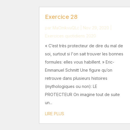
Exercice 28
par
MaOmkvuQLc
|
Nov 29, 2020
|
Exercices quotidiens 2020
« C’est très protecteur de dire du mal de
soi, surtout si l'on sait trouver les bonnes
formules: elles vous habillent. » Eric-
Emmanuel Schmitt Une figure qu’on
retrouve dans plusieurs histoires
(mythologiques ou non): LE
PROTECTEUR On imagine tout de suite
un...
LIRE PLUS