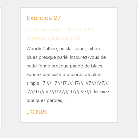
Exercice 27
par
MaOmkvuQLc
|
Nov 23, 2020
|
Exercices quotidiens 2020
Woody Guthrie, un classique, fait du
blues presque parlé. Inspurez-vous de
cette forme presque parlée de blues.
Formez une suite d'accords de blues
simple. I7 /// I7/// I7 /// I7/// IV7/// IV7///
I7/// I7/// V7/// IV7/// I7/// V7/// Jammez
quelques paroles,...
LIRE PLUS