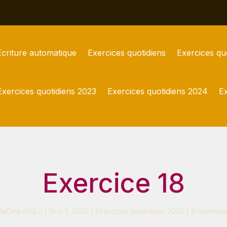
Écriture automatique
Exercices quotidiens
Exercices qu
Exercices quotidiens 2023
Exercices quotidiens 2024
Ex
Exercice 18
MaOmkvuQLc
|
Nov 1, 2020
|
Exercices quotidiens 2020
|
0 comment