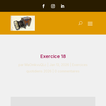
Exercice 18
par
MaOmkvuQLc
|
Jan 13, 2026
|
Exercices
quotidiens 2026
|
0 commentaires