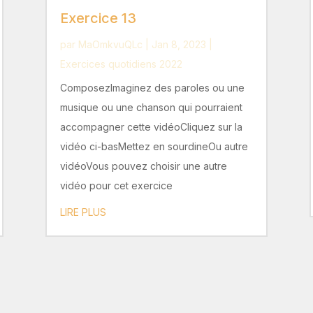
Exercice 13
par
MaOmkvuQLc
|
Jan 8, 2023
|
Exercices quotidiens 2022
ComposezImaginez des paroles ou une
musique ou une chanson qui pourraient
accompagner cette vidéoCliquez sur la
vidéo ci-basMettez en sourdineOu autre
vidéoVous pouvez choisir une autre
vidéo pour cet exercice
LIRE PLUS