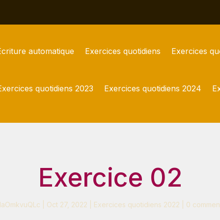
Écriture automatique
Exercices quotidiens
Exercices qu
Exercices quotidiens 2023
Exercices quotidiens 2024
Ex
Exercice 02
aOmkvuQLc
|
Oct 27, 2022
|
Exercices quotidiens 2022
|
0 comment