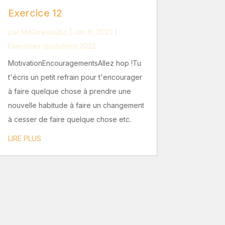
Exercice 12
par
MaOmkvuQLc
|
Jan 8, 2023
|
Exercices quotidiens 2022
MotivationEncouragementsAllez hop !Tu
t'écris un petit refrain pour t'encourager
à faire quelque chose à prendre une
nouvelle habitude à faire un changement
à cesser de faire quelque chose etc.
LIRE PLUS