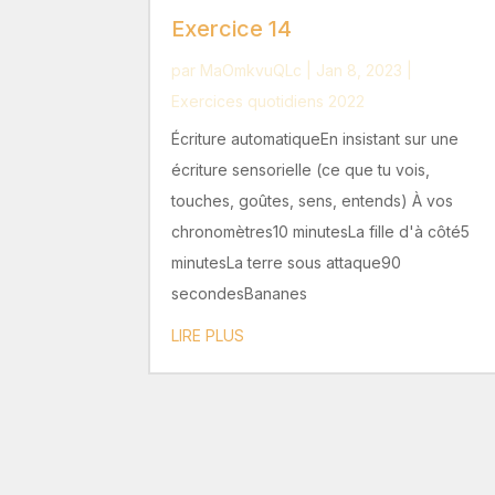
Exercice 14
par
MaOmkvuQLc
|
Jan 8, 2023
|
Exercices quotidiens 2022
Écriture automatiqueEn insistant sur une
écriture sensorielle (ce que tu vois,
touches, goûtes, sens, entends) À vos
chronomètres10 minutesLa fille d'à côté5
minutesLa terre sous attaque90
secondesBananes
LIRE PLUS