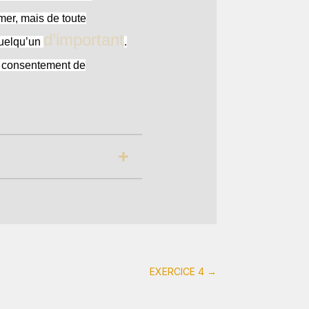
mer, mais de toute
d’important
quelqu’un
.
e consentement de
EXERCICE 4
→