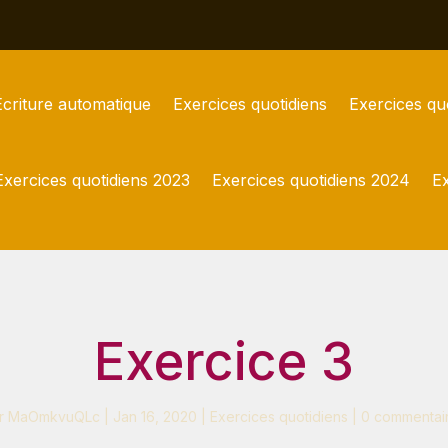
Écriture automatique
Exercices quotidiens
Exercices qu
Exercices quotidiens 2023
Exercices quotidiens 2024
Ex
Exercice 3
r
MaOmkvuQLc
|
Jan 16, 2020
|
Exercices quotidiens
|
0 commentai