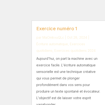
Exercice numéro 1
par
MaOmkvuQLc
|
Oct 28, 2024
|
Écriture automatique
,
Exercices
quotidiens
,
Exercices quotidiens 2024
Aujourd'hui, on part la machine avec un
exercice facile. L'écriture automatique
sensorielle est une technique créative
qui vous permet de plonger
profondément dans vos sens pour
produire un texte spontané et évocateur.
L'objectif est de laisser votre esprit
vagabonder...